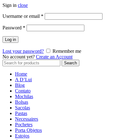
Sign in
close
Username or email
*
Password
*
Log in
Lost your password?
Remember me
No account yet?
Create an Account
Search
Search
for:
Home
A D’Lui
Blog
Contato
Mochilas
Bolsas
Sacolas
Pastas
Necessaires
Pochetes
Porta Objetos
Estojos