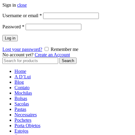
Sign in
close
Username or email
*
Password
*
Log in
Lost your password?
Remember me
No account yet?
Create an Account
Search
Search
for:
Home
A D’Lui
Blog
Contato
Mochilas
Bolsas
Sacolas
Pastas
Necessaires
Pochetes
Porta Objetos
Estojos