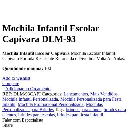
Click to enlarge
Mochila Infantil Escolar
Capivara DLM-93
Mochila Infantil Escolar Capivara
Mochila Escolar Infantil
Capivara Forrada Resistente Reforçada e Divertida Volta As Aulas.
Quantidade mínima:
100
Add to wishlist
Compare
Adicionar ao Orçamento
REF:
DLM-93CAPI
Categorias:
Lançamentos
,
Mais Vendidos
,
Mochila Infantil Personalizada
,
Mochila Personalizada para Festa
Infantil
,
Mochila Promocional Personalizada
,
Mochilas
Personalizadas para Brindes
Tags:
brindes para alunos
,
brindes para
clientes
,
brindes para escolas
,
brindes para festa infantil
Falar com Especialista
Share