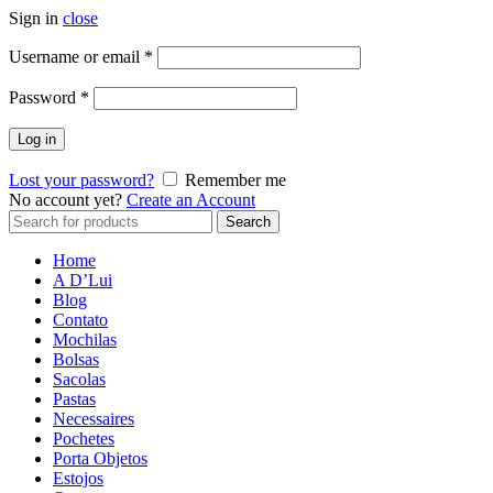
Sign in
close
Username or email
*
Password
*
Log in
Lost your password?
Remember me
No account yet?
Create an Account
Search
Search
for:
Home
A D’Lui
Blog
Contato
Mochilas
Bolsas
Sacolas
Pastas
Necessaires
Pochetes
Porta Objetos
Estojos