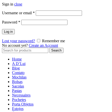
Sign in
close
Username or email
*
Password
*
Log in
Lost your password?
Remember me
No account yet?
Create an Account
Search
Search
for:
Home
A D’Lui
Blog
Contato
Mochilas
Bolsas
Sacolas
Pastas
Necessaires
Pochetes
Porta Objetos
Estojos