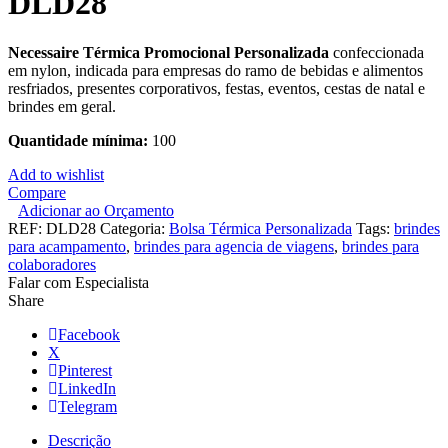
DLD28
Necessaire Térmica Promocional Personalizada
confeccionada
em nylon, indicada para empresas do ramo de bebidas e alimentos
resfriados, presentes corporativos, festas, eventos, cestas de natal e
brindes em geral.
Quantidade mínima:
100
Add to wishlist
Compare
Adicionar ao Orçamento
REF:
DLD28
Categoria:
Bolsa Térmica Personalizada
Tags:
brindes
para acampamento
,
brindes para agencia de viagens
,
brindes para
colaboradores
Falar com Especialista
Share
Facebook
X
Pinterest
LinkedIn
Telegram
Descrição