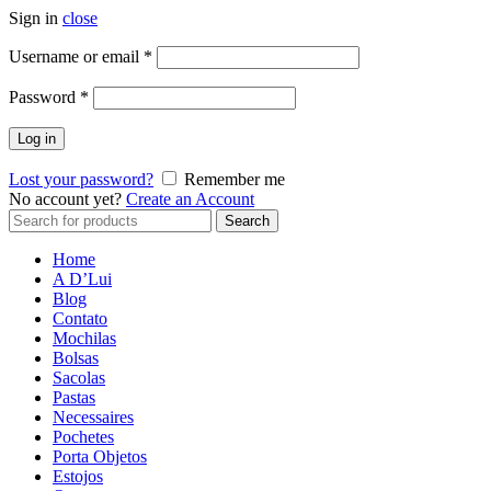
Sign in
close
Username or email
*
Password
*
Log in
Lost your password?
Remember me
No account yet?
Create an Account
Search
Search
for:
Home
A D’Lui
Blog
Contato
Mochilas
Bolsas
Sacolas
Pastas
Necessaires
Pochetes
Porta Objetos
Estojos