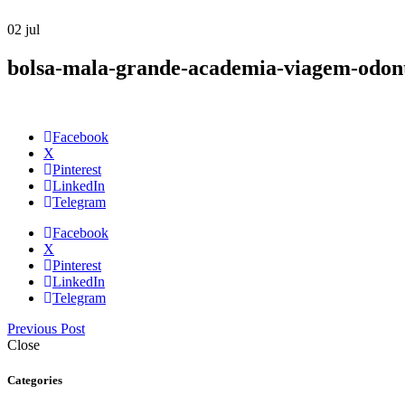
02
jul
bolsa-mala-grande-academia-viagem-odont
Facebook
X
Pinterest
LinkedIn
Telegram
Facebook
X
Pinterest
LinkedIn
Telegram
Previous Post
Close
Categories