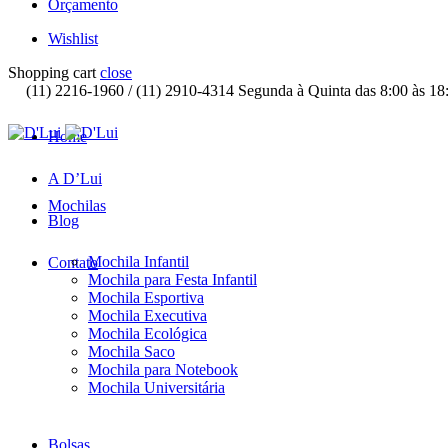
Orçamento
Wishlist
Shopping cart
close
(11) 2216-1960 / (11) 2910-4314 Segunda à Quinta das 8:00 às 18:
Home
A D’Lui
Mochilas
Blog
Mochila Infantil
Contato
Mochila para Festa Infantil
Mochila Esportiva
Mochila Executiva
Mochila Ecológica
Mochila Saco
Mochila para Notebook
Mochila Universitária
Bolsas