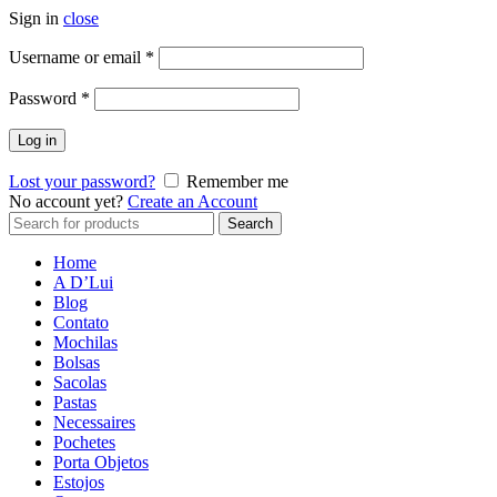
Sign in
close
Username or email
*
Password
*
Log in
Lost your password?
Remember me
No account yet?
Create an Account
Search
Search
for:
Home
A D’Lui
Blog
Contato
Mochilas
Bolsas
Sacolas
Pastas
Necessaires
Pochetes
Porta Objetos
Estojos