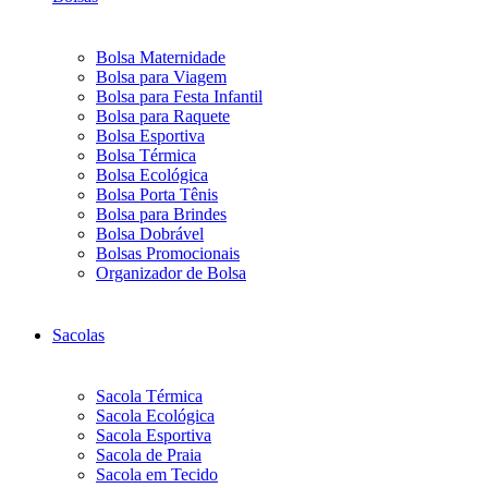
Bolsa Maternidade
Bolsa para Viagem
Bolsa para Festa Infantil
Bolsa para Raquete
Bolsa Esportiva
Bolsa Térmica
Bolsa Ecológica
Bolsa Porta Tênis
Bolsa para Brindes
Bolsa Dobrável
Bolsas Promocionais
Organizador de Bolsa
Sacolas
Sacola Térmica
Sacola Ecológica
Sacola Esportiva
Sacola de Praia
Sacola em Tecido